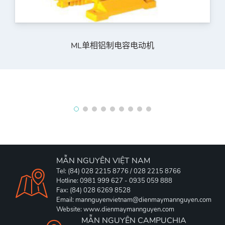
ML单相铝制电容电动机
MẪN NGUYÊN VIỆT NAM
Tel: (84) 028 2215 8776 / 028 2215 8766
Hotline: 0981 999 627 - 0935 059 888
Fax: (84) 028 6269 8528
Email: mannguyenvietnam@dienmaymannguyen.com
Website: www.dienmaymannguyen.com
MẪN NGUYÊN CAMPUCHIA