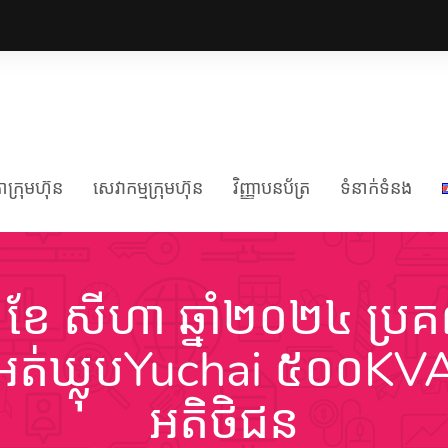
ក្រុមហ៊ុន
សេវាកម្មក្រុមហ៊ុន
វិញ្ញាបនប័ត្រ
ទំនាក់ទំនង
១ ខែ សីហា ឆ្នាំ២០២៤ ប្រគ
ង អត់ឃ្លុបYuchai ៥០០KV
អតិថិជន