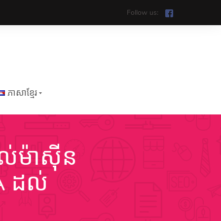
Follow us:
ភាសាខ្មែរ
ល់ម៉ាស៊ីន
Tiếng Việt
A ដល់
English
中文
ភាសាខ្មែរ