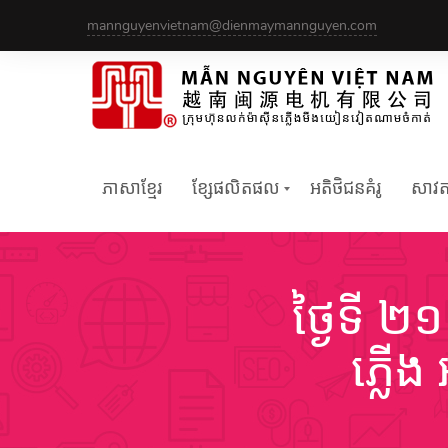
Skip
mannguyenvietnam@dienmaymannguyen.com
to
content
ភាសាខ្មែរ
ខ្សែផលិតផល
អតិថិជនគំរូ
សាវតា
ថ្ងៃទី ២
ភ្លើ