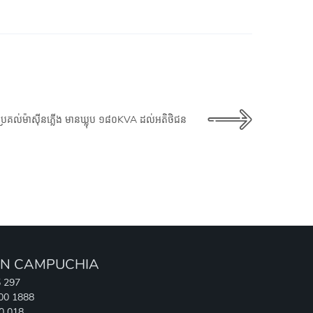
២៤ ប្រគល់ម៉ាស៊ីនភ្លើង មានឃ្លុប ១៨០KVA ដល់អតិថិជន
N CAMPUCHIA
5 297
700 1888
90 018