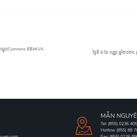
ង មានឃ្លុបCummins ៥៥០KVA
ថ្ងៃទី ៩ ខែ កញ្ញា ឆ្នាំ២០
MẪN NGUYÊ
Tel: (855) 0236 40
Hotline: (855) 88 
uyen.com
Fax: (855) 0236 8