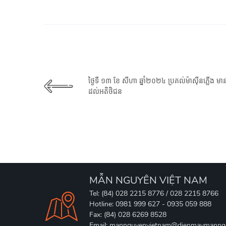
ថ្ងៃទី ១៣ ខែ សីហា ឆ្នាំ២០២៤ ប្រគល់ម៉ាស៊ីនភ្លើ
ដល់អតិថិជន
MẪN NGUYÊN VIỆT NAM
Tel: (84) 028 2215 8776 / 028 2215 8766
Hotline: 0981 999 627 - 0935 059 888
Fax: (84) 028 6269 8528
Email: mannguyenvietnam@dienmaymanng