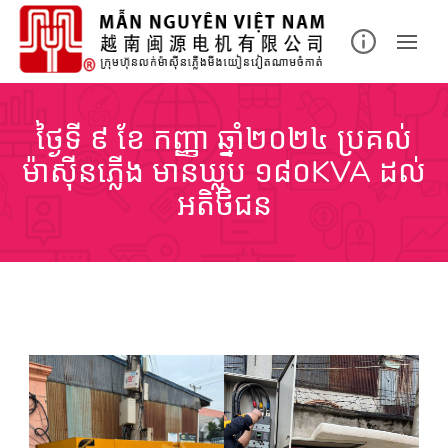
Skip
to
content
ថ្ងៃទី ៩ ខែ កញ្ញា ឆ្នាំ២០២៤ ប្រគល់
ម៉ាស៊ីនភ្លើង មានឃ្លុប ១៨០KVA ដល់
អតិថិជន