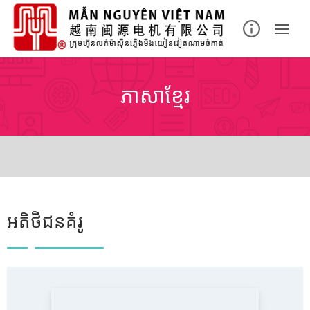
ភាសាខ្មែរ
អតិថិជនគំរូ