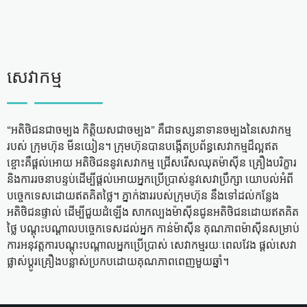
សេវាកម្ម
“អតិថិជនជាចម្បង កិត្តិយសជាចម្បង” គឺជាទស្សនាទានចម្បងនៃសេវាកម្ម
របស់ ក្រុមហ៊ុន មីនយៀន។ ក្រុមហ៊ុនបានបងើ្កតប្រព័ន្ធសេវាកម្មដ៏ល្អឥត
ខ្ចោះគឺផ្តល់អោយ អតិថិជននូវសេវាកម្ម ជ្រើសរើសឈុតម៉ាស៊ីន គ្រឿងបរិក្ខារ
និងការរចនាបន្ទប់ដើម្បីផ្តល់អោយអ្នកប្រើប្រាស់នូវសេវាប្រឹក្សា យោបល់អំពី
បច្ចេកទេសដោយឥតគិតថ្លៃ។ ភ្នាក់ងាររបស់ក្រុមហ៊ុន នឹងទៅដល់កន្លែង
អតិថិជនផ្ទាល់ ដើម្បីជួយដំឡើង សាកល្បងម៉ាស៊ីនជូនអតិថិជនដោយឥតគិត
ថ្លៃ បណ្តុះបណ្តាលបច្ចេកទេសដល់អ្នក កាន់ម៉ាស៊ីន គុណភាពម៉ាស៊ីនសម្រាប់
ការអនុវត្តការបណ្តុះបណ្តាលអ្នកប្រើប្រាស់ សេវាកម្មរយៈពេលវែង ផ្តល់សេវា
ផ្លាស់ប្តូរគ្រឿងបន្លាស់ប្រកបដោយគុណភាពពេញមួយឆ្នាំ។