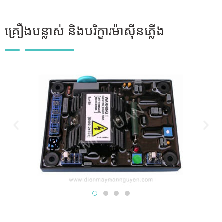
គ្រឿងបន្លាស់ និងបរិក្ខារម៉ាស៊ីនភ្លើង