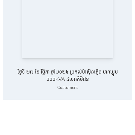
ថ្ងៃទី ២៧ ខែ វិច្ឆិកា ឆ្នាំ២០២៤ ប្រគល់ម៉ាស៊ីនភ្លើង មានឃ្លុប
១០០KVA ដល់អតិថិជន
Customers