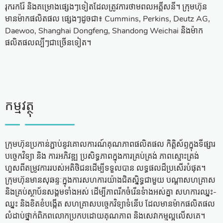
រុករករ៉ែ និងគម្រោងផ្សេងៗទៀតដែលត្រូវការថាមពលអគ្គីសនី។ ក្រុមហ៊ុន
មានម៉ាកផលិតផល ផ្សេងៗដូចជា៖ Cummins, Perkins, Deutz AG,
Daewoo, Shanghai Dongfeng, Shandong Weichai និងម៉ាក
ផលិតផលល្បីៗជាច្រើនទៀត។
កម្មវត្ថុ
ក្រុមហ៊ុនប្រកាន់ភ្ជាប់នូវគោលការណ៍គុណភាពផលិតផល កិតិ្តស័ព្ទក្នុងទីផ្សារ
បចេ្ចកវិទ្យា និង ការអភិវឌ្ឍ ប្រសិទ្ធភាពក្នុងការគ្រប់គ្រង់ ភាពស្មោះត្រង់
ហួសពីតម្រូវការរបស់អតិថិជនដើម្បីទទួលបាន លទ្ធផលដ៏ប្រសើរបំផុត។
ក្រុមហ៊ុនមានសុឆន្ទៈក្នុងការសហការយ៉ាងជិតស្និទ្ធជាមួយ បណ្តាសហគ្រាស
និងគ្រប់ស្ថាប័នសង្គមទាំងអស់ ដើម្បីភាពរីកចំរើនទំាងអស់គ្នា សហការឈ្នះ-
ឈ្នះ និងខិតខំបងើ្កត សហគ្រាសបច្ចេកវិទ្យាទំនើប ដែលមានម៉ាកផលិតផល
លំដាប់ថ្នាក់ពិភពលោកប្រកបដោយគុណភាព និងសេវាកម្មល្អលើសគេ។