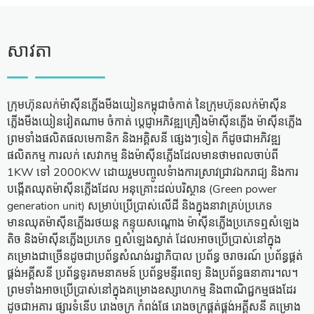
សាវតា
ក្រុមហ៊ុនលក់ម៉ាស៊ីនភ្លើងមីងយៀនកម្ពុជាចំកាត់ នៃក្រុមហ៊ុនលក់ម៉ាស៊ីន
ភ្លើងមីងយៀនវៀតណាម ចំកាត់ ប្តេជ្ញាអភិវឌ្ឍគ្រឿងម៉ាស៊ីនភ្លើង ម៉ាស៊ីនភ្លើង
ព្រមទាំងផលិតផលមេកានិក និងអគ្គិសនី ផ្សេងៗទៀត ក៏ដូចជាអភិវឌ្ឍ
ផលិតកម្ម ការលក់ សេវាកម្ម និងម៉ាស៊ីនភ្លើងដែលមានថាមពលចាប់ពី
1KW ទៅ 2000KW ដោយរួមបញ្ចូលទំាងការស្រាវជ្រាវឯករាជ្យ និងការ
បង្កើតឈុតម៉ាស៊ីនភ្លើងដែល អនុគ្រោះដល់បរិស្ថាន (Green power
generation unit) សម្រាប់ប្រើប្រាស់លើដី និងក្នុងនាវាគ្រប់ប្រភេទ
មានឈុតម៉ាស៊ីនភ្លើងរថយន្ត កន្ទុយសណ្តោង ម៉ាស៊ីនភ្លើងប្រភេទឮសំឡេង
តិច និងម៉ាស៊ីនភ្លើងប្រភេទ ឮសំឡេងស្ងាត់ ដែលអាចប្រើប្រាស់នៅក្នុង
គម្រោងជាច្រើនដូចជាប្រព័ន្ធសំណង់រដ្ឋាភិបាល ប្រព័ន្ធ ចរាចរណ៍ ប្រព័ន្ធផ្គត់
ផ្គង់អគី្គសនី ប្រព័ន្ធទូរគមនាគមន៍ ប្រព័ន្ធមន្ទីរពេទ្យ និងប្រព័ន្ធធនាគារ។ល។
ព្រមទាំងអាចប្រើប្រាស់នៅក្នុងគម្រោងឧស្សាហកម្ម និងពាណិជ្ជកម្មផងដែរ
ដូចជាអគារ ផ្សារទំនើប រោងចក្រ កំពង់ផែ រោងចក្រផ្គត់ផ្គង់អគ្គីសនី គម្រោង