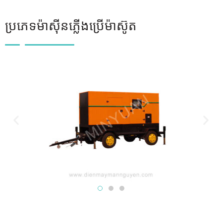
ប្រភេទម៉ាស៊ីនភ្លើងប្រើម៉ាស៊ូត