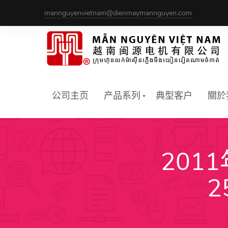
Skip
mannguyenvietnam@dienmaymannguyen.com
to
content
公司主页
产品系列
典型客户
關於
201
2