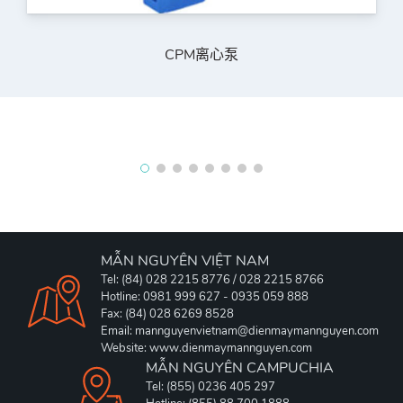
CPM离心泵
MẪN NGUYÊN VIỆT NAM
Tel: (84) 028 2215 8776 / 028 2215 8766
Hotline: 0981 999 627 - 0935 059 888
Fax: (84) 028 6269 8528
Email: mannguyenvietnam@dienmaymannguyen.com
Website: www.dienmaymannguyen.com
MẪN NGUYÊN CAMPUCHIA
Tel: (855) 0236 405 297