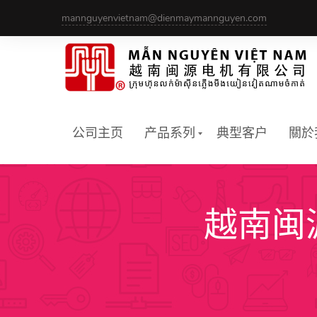
Skip
mannguyenvietnam@dienmaymannguyen.com
to
content
公司主页
产品系列
典型客户
關於
越南闽