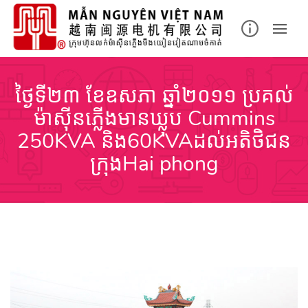
Skip
to
content
ថ្ងៃទី២៣ ខែឧសភា ឆ្នាំ២០១១ ប្រគល់
ម៉ាស៊ីនភ្លើងមានឃ្លុប Cummins
250KVA និង60KVAដល់អតិថិជន
ក្រុងHai phong