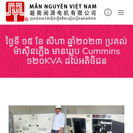
Skip
to
content
ថ្ងៃទី ១៥ ខែ សីហា ឆ្នាំ២០២៣ ប្រគល់
ម៉ាស៊ីនភ្លើង មានឃ្លុប Cummins
១២០KVA ដល់អតិថិជន