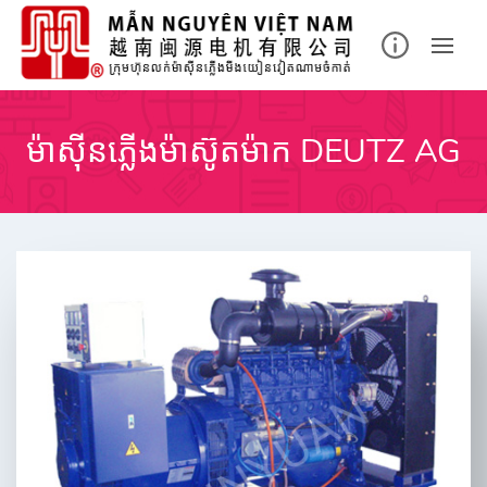
Skip
to
content
ម៉ាស៊ីនភ្លើងម៉ាស៊ូតម៉ាក DEUTZ AG