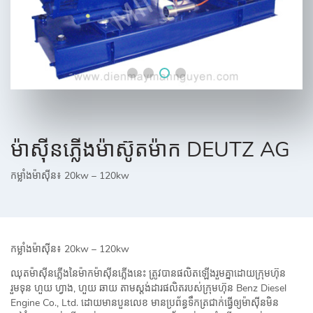
ម៉ាស៊ីនភ្លើងម៉ាស៊ូតម៉ាក DEUTZ AG
កម្លាំងម៉ាស៊ីន៖ 20kw – 120kw
កម្លាំងម៉ាស៊ីន៖ 20kw – 120kw
ឈុតម៉ាស៊ីនភ្លើងនៃម៉ាកម៉ាស៊ីនភ្លើងនេះ ត្រូវបានផលិតឡើងរួមគ្នាដោយក្រុមហ៊ុន
រួមទុន ហួយ ហ្វាង, ហួយ ឆាយ តាមស្តង់ដារផលិតរបស់ក្រុមហ៊ុន Benz Diesel
Engine Co., Ltd. ដោយមានបួនលេខ មានប្រព័ន្ធទឹកត្រជាក់ធ្វើឲ្យម៉ាស៊ីនមិន