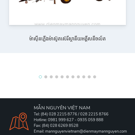
ម៉ាស៊ីនភ្លើងម៉ាស៊ូតស៊េរីស្ថានីយអគី្គសនីចល័ត
MẪN NGUYÊN VIỆT NAM
Tel: (84) 028 2215 8776 / 028 2215 8766
Hotline: 0981 999 627 - 0935 059 888
Fax: (84) 028 6269 8528
Email: mannguyenvietnam@dienmaymannguyen.com