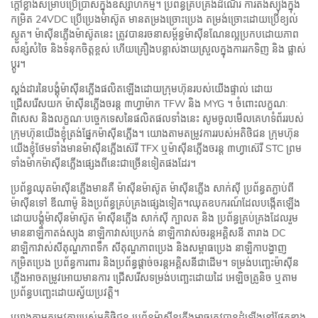
ក្តៅខ្លំាងសម្រាប់ប្រើប្រាស់ក្នុងឧស្សាហកម្ម។ ប្រព័ន្ធគ្រប់គ្រងដំណើរ ការតង់ស្យុងក្នុង
កម្រិត 24VDC ប្រើប្រេងម៉ាស៊ូត មានតម្រងច្រោះប្រេង តម្រង់ច្រោះដោយប្រើខ្យល់
ស្ងួត។ ម៉ាស៊ីនភ្លើងម៉ាស៊ូតនេះ ត្រូវបានរចនាសម្ព័ន្ធម៉ាស៊ីនណែនល្អប្រកបដោយភាព
សន្សំសំចៃ និងទំនុកចិត្តខ្ពស់ ហើយគ្រឿងបន្លាស់ងាយស្រួលក្នុងការរកទិញ និង ផ្លាស់
ប្តូរ។
ស្តង់ដារនៃបង្គុំម៉ាស៊ីនភ្លើងផលិតឡើងដោយក្រុមហ៊ុនរបស់យើងផ្ទាល់ ដោយ
ជ្រើសរើសយក ម៉ាស៊ីនភ្លើងចរន្ត ៣ហ្វាម៉ាក TFW និង MYG ។ ចំពោះលក្ខណៈ
ពិសេស និងលក្ខណៈបច្ចេកទេសនៃផលិតផលទាំងនេះ សូមចូលមើលគេហទំព័ររបស់
ក្រុមហ៊ុនយើងខ្ញុំត្រង់ផ្នែកម៉ាស៊ីនភ្លើង។ យោងតាមតម្រូវការរបស់អតិថិជន ក្រុមហ៊ុន
យើងខ្ញុំថែមទាំងមានម៉ាស៊ីនភ្លើងស៊េរី TFX ឬម៉ាស៊ីនភ្លើងចរន្ត ៣ហ្វាស៊េរី STC ព្រម
ទាំងម៉ាកម៉ាស៊ីនភ្លើងផ្សេងពីនេះជាច្រើនទៀតផងដែរ។
ប្រព័ន្ធឈុតម៉ាស៊ីនភ្លើងមានគឺ ម៉ាស៊ីនម៉ាស៊ូត ម៉ាស៊ីនភ្លើង សាក់ស៊ី ប្រព័ន្ធតភ្ជាប់ពី
ម៉ាស៊ីនទៅ ឌីណាម៉ូ និងប្រព័ន្ធគ្រប់គ្រងផ្សេងទៀត។ឈុតឧបករណ៍ដែលបង្កើតឡើង
ដោយបង្គុំម៉ាស៊ីនម៉ាស៊ូត ម៉ាស៊ីនភ្លើង សាក់ស៊ី ក្បាលត និង ប្រព័ន្ធគ្រប់គ្រងដែលរួម
មាននាឡិកាតង់ស្យុង នាឡិកាវាស់ប្រេកង់ នាឡិកាវាស់ចរន្តអគ្គិសនី តារាង DC
នាឡិកាវាស់សីតុណ្ហភាពទឹក សីតុណ្ហភាពប្រេង និងសម្ពាធប្រេង នាឡិកាបង្ហាញ
កម្រិតប្រេង ប្រព័ន្ធការពារ និងប្រព័ន្ធផ្តាច់ចរន្តអគ្គិសនីជាដើម។ ទម្រង់បញ្ឆេះម៉ាស៊ីន
ភ្លើងអាចតម្រូវអោយមានការ ជ្រើសរើសទម្រង់បញ្ឆេះដោយដៃ អេឡិចត្រូនិច ឬតាម
ប្រព័ន្ធបញ្ឆេះដោយស្វ័យប្រវត្តិ។
យោងតាមតម្រូវការរបស់អតិថិជន ប្រព័ន្ធម៉ាស៊ីនភ្លើងអាចត្រូវបានដំឡើងនៅផ្នែកខាង