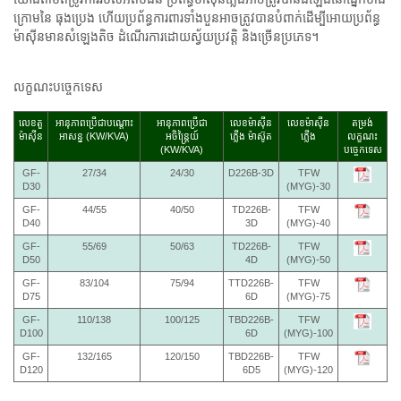
ក្រោមនៃ ធុងប្រេង ហើយប្រព័ន្ធការពារទាំងបួនអាចត្រូវបានបំពាក់ដើម្បីអោយប្រព័ន្ធ
ម៉ាស៊ីនមានសំឡេងតិច ដំណើរការដោយស្វ័យប្រវត្តិ និងច្រើនប្រភេទ។
លក្ខណះបច្ចេកទេស
លេខតួ
អានុភាពប្រើជាបណ្តោះ
អានុភាពប្រើជា
លេខម៉ាស៊ីន
លេខម៉ាស៊ីន
តម្រង់
ម៉ាស៊ីន
អាសន្ន (KW/KVA)
អចិន្រៃ្តយ៍
ភ្លើង ម៉ាស៊ូត
ភ្លើង
លក្ខណះ
(KW/KVA)
បច្ចេកទេស
GF-
27/34
24/30
D226B-3D
TFW
D30
(MYG)-30
GF-
44/55
40/50
TD226B-
TFW
D40
3D
(MYG)-40
GF-
55/69
50/63
TD226B-
TFW
D50
4D
(MYG)-50
GF-
83/104
75/94
TTD226B-
TFW
D75
6D
(MYG)-75
GF-
110/138
100/125
TBD226B-
TFW
D100
6D
(MYG)-100
GF-
132/165
120/150
TBD226B-
TFW
D120
6D5
(MYG)-120