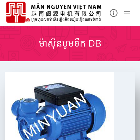
Skip
to
content
ម៉ាស៊ីនបូមទឹក DB