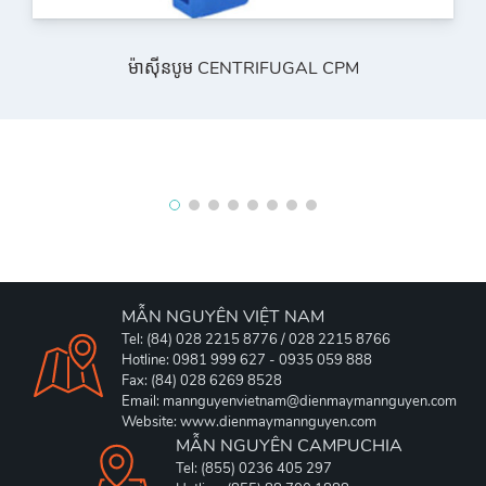
ម៉ាស៊ីនបូម CENTRIFUGAL CPM
MẪN NGUYÊN VIỆT NAM
Tel: (84) 028 2215 8776 / 028 2215 8766
Hotline: 0981 999 627 - 0935 059 888
Fax: (84) 028 6269 8528
Email: mannguyenvietnam@dienmaymannguyen.com
Website: www.dienmaymannguyen.com
MẪN NGUYÊN CAMPUCHIA
Tel: (855) 0236 405 297