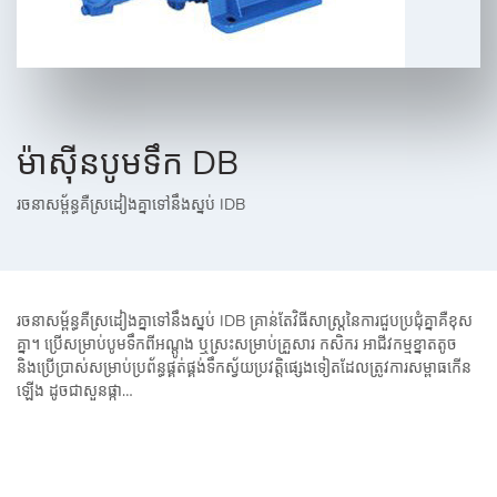
ម៉ាស៊ីនបូមទឹក DB
រចនាសម្ព័ន្ធគឺស្រដៀងគ្នាទៅនឹងស្នប់ IDB
រចនាសម្ព័ន្ធគឺស្រដៀងគ្នាទៅនឹងស្នប់ IDB គ្រាន់តែវិធីសាស្រ្តនៃការជួបប្រជុំគ្នាគឺខុស
គ្នា។ ប្រើសម្រាប់បូមទឹកពីអណ្តូង ឬស្រះសម្រាប់គ្រួសារ កសិករ អាជីវកម្មខ្នាតតូច
និងប្រើប្រាស់សម្រាប់ប្រព័ន្ធផ្គត់ផ្គង់ទឹកស្វ័យប្រវត្តិផ្សេងទៀតដែលត្រូវការសម្ពាធកើន
ឡើង ដូចជាសួនផ្កា…