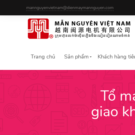
Skip
mannguyenvietnam@dienmaymannguyen.com
to
content
Trang chủ
Sản phẩm
Khách hàng tiê
Tổ m
giao k