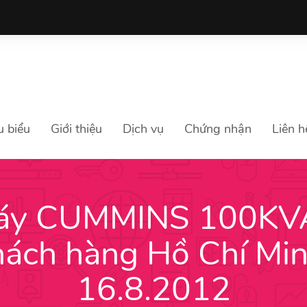
u biểu
Giới thiệu
Dịch vụ
Chứng nhận
Liên h
áy CUMMINS 100KV
hách hàng Hồ Chí Mi
16.8.2012