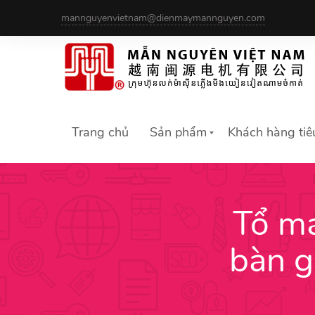
Skip
mannguyenvietnam@dienmaymannguyen.com
to
content
Trang chủ
Sản phẩm
Khách hàng tiê
Tổ m
bàn g