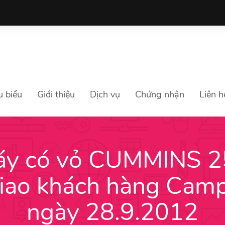
u biểu
Giới thiệu
Dịch vụ
Chứng nhận
Liên h
áy có vỏ CUMMINS 
iao khách hàng Cam
ngày 28.9.2012