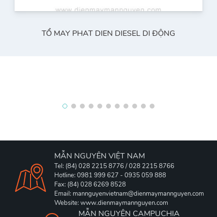
TỔ MAY PHAT DIEN DIESEL DI ĐỘNG
MẪN NGUYÊN VIỆT NAM
Tel: (84) 028 2215 8776 / 028 2215 8766
Hotline: 0981 999 627 - 0935 059 888
Fax: (84) 028 6269 8528
Email: mannguyenvietnam@dienmaymannguyen.com
Website: www.dienmaymannguyen.com
MẪN NGUYÊN CAMPUCHIA