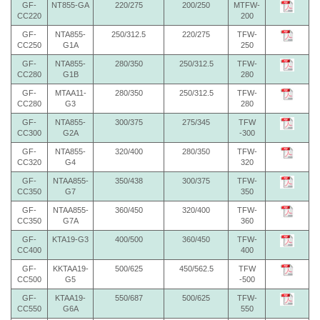
GF-
NT855-GA
220/275
200/250
MTFW-
CC220
200
GF-
NTA855-
250/312.5
220/275
TFW-
CC250
G1A
250
GF-
NTA855-
280/350
250/312.5
TFW-
CC280
G1B
280
GF-
MTAA11-
280/350
250/312.5
TFW-
CC280
G3
280
GF-
NTA855-
300/375
275/345
TFW
CC300
G2A
-300
GF-
NTA855-
320/400
280/350
TFW-
CC320
G4
320
GF-
NTAA855-
350/438
300/375
TFW-
CC350
G7
350
GF-
NTAA855-
360/450
320/400
TFW-
CC350
G7A
360
GF-
KTA19-G3
400/500
360/450
TFW-
CC400
400
GF-
KKTAA19-
500/625
450/562.5
TFW
CC500
G5
-500
GF-
KTAA19-
550/687
500/625
TFW-
CC550
G6A
550