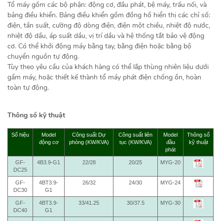
Tổ máy gồm các bộ phận: động cơ, đầu phát, bệ máy, trấu nối, và
bảng điều khiển. Bảng điều khiển gồm đồng hồ hiển thị các chỉ số:
điện, tần suất, cường độ dòng điện, điện một chiều, nhiệt độ nước,
nhiệt độ dầu, áp suất dầu, vị trí dầu và hệ thống tắt bảo vệ động
cơ. Có thể khởi động máy bằng tay, bằng điện hoặc bằng bộ
chuyển nguồn tự động.
Tùy theo yêu cầu của khách hàng có thể lắp thùng nhiên liệu dưới
gầm máy, hoặc thiết kế thành tổ máy phát điện chống ồn, hoàn
toàn tự động.
Thông số kỹ thuật
Số hiệu
Model
Công suất Dự
Công suất liên
Model
Thông số
động cơ
phòng (KW/KVA)
tục (KW/KVA)
đầu
kỹ thuật
phát
GF-
4B3.9-G1
22/28
20/25
MYG-20
DC25
GF-
4BT3.9-
26/32
24/30
MYG-24
DC30
G1
GF-
4BT3.9-
33/41.25
30/37.5
MYG-30
DC40
G1