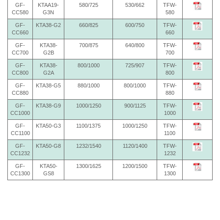
GF-
KTAA19-
580/725
530/662
TFW-
CC580
G3N
580
GF-
KTA38-G2
660/825
600/750
TFW-
CC660
660
GF-
KTA38-
700/875
640/800
TFW-
CC700
G2B
700
GF-
KTA38-
800/1000
725/907
TFW-
CC800
G2A
800
GF-
KTA38-G5
880/1000
800/1000
TFW-
CC880
880
GF-
KTA38-G9
1000/1250
900/1125
TFW-
CC1000
1000
GF-
KTA50-G3
1100/1375
1000/1250
TFW-
CC1100
1100
GF-
KTA50-G8
1232/1540
1120/1400
TFW-
CC1232
1232
GF-
KTA50-
1300/1625
1200/1500
TFW-
CC1300
GS8
1300