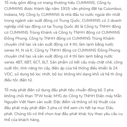
Tổ máy gồm động cơ mang thương hiệu CUMMINS, Công ty
CUMMINS được thành lập năm 1919, văn phòng đặt tại Culumbus,
Indiana, Mỹ. Công ty CUMMINS là nhà đầu tư nước ngoài lớn nhất
trong ngành sản xuất động cơ Trung Quốc, CUMMINS có 2 doanh
nghiệp chế tạo động cơ tại Trung Quốc đó là Công ty TNHH động
cơ CUMMINS Trùng Khánh và Công ty TNHH động cơ CUMMINS
Đông Phong. Công ty TNHH động cơ CUMMINS Trùng Khánh
chuyên chế tạo và sản xuất động cơ 4 thì, làm lạnh bằng nước
series M, N và K. Công ty TNHH động cơ CUMMINS Đông Phong
chuyên chế tạo và sản xuất động cơ 4 thì làm lạnh bằng nước
series 4BT, 6BT, 6CT, 6LT. Sản phẩm có kết cấu máy chặt chẽ, công
suất lớn, tính năng tin cậy, điện áp của hệ thống điều khiển là 24
VDC, sử dụng bộ lọc nhớt, bộ lọc không khí dạng khô và hệ th ống
điều tốc điện tử.
Tổ máy phát điện sử dụng đầu phát tiêu chuẩn đồng bộ 3 pha
không chồi than TFW hoặc MYG do Công ty TNHH Điện máy Mẫn
Nguyên Việt Nam sản xuất. Đặc điểm và thông số kỹ thuật của
đầu phát máy phát điện 3 pha có thể xem chi tiết tại mục Đầu
phát. Chúng tôi có thể chọn loại đầu phát khác tùy theo yêu cầu cụ
thể của khách hàng.