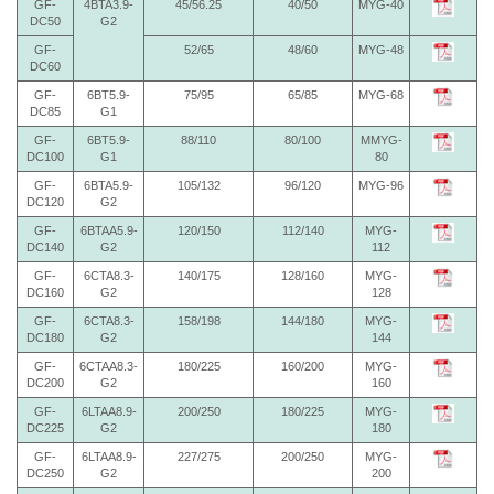
GF-
4BTA3.9-
45/56.25
40/50
MYG-40
DC50
G2
GF-
52/65
48/60
MYG-48
DC60
GF-
6BT5.9-
75/95
65/85
MYG-68
DC85
G1
GF-
6BT5.9-
88/110
80/100
MMYG-
DC100
G1
80
GF-
6BTA5.9-
105/132
96/120
MYG-96
DC120
G2
GF-
6BTAA5.9-
120/150
112/140
MYG-
DC140
G2
112
GF-
6CTA8.3-
140/175
128/160
MYG-
DC160
G2
128
GF-
6CTA8.3-
158/198
144/180
MYG-
DC180
G2
144
GF-
6CTAA8.3-
180/225
160/200
MYG-
DC200
G2
160
GF-
6LTAA8.9-
200/250
180/225
MYG-
DC225
G2
180
GF-
6LTAA8.9-
227/275
200/250
MYG-
DC250
G2
200