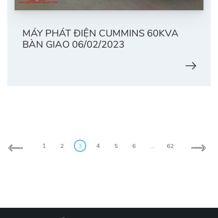
MÁY PHÁT ĐIỆN CUMMINS 60KVA
BÀN GIAO 06/02/2023
Posts
pagination
1
2
3
4
5
6
…
62